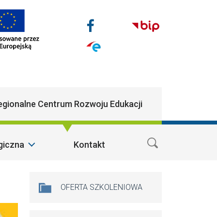
Nasze media społecz
Facebook
n
egionalne Centrum Rozwoju Edukacji
giczna
Kontakt
Na skróty
OFERTA SZKOLENIOWA