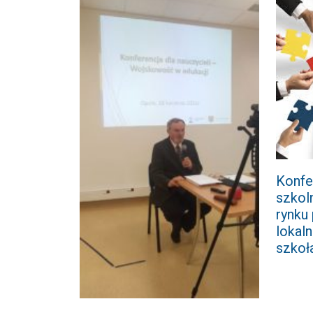
Konfe
szkol
rynku
lokal
szkoł