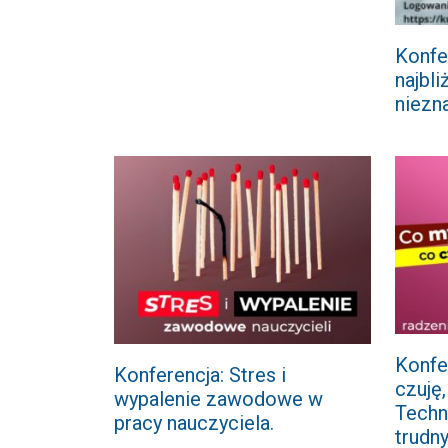
Konfe
najbl
niezn
Konfe
Konferencja: Stres i
czuję
wypalenie zawodowe w
Techn
pracy nauczyciela.
trudn