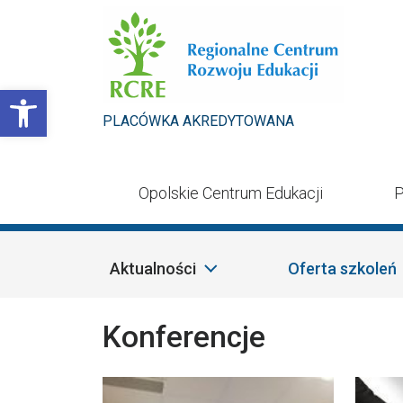
Przejdź do treści
Otwórz pasek narzędzi
PLACÓWKA AKREDYTOWANA
Opolskie Centrum Edukacji
P
Aktualności
Oferta szkoleń
Konferencje