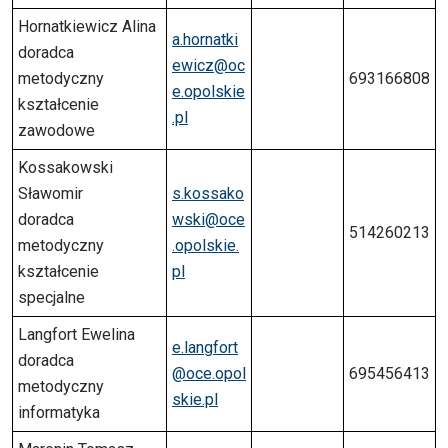
Hornatkiewicz Alina
a.hornatki
doradca
ewicz@oc
metodyczny
693166808
e.opolskie
kształcenie
.pl
zawodowe
Kossakowski
Sławomir
s.kossako
doradca
wski@oce
514260213
metodyczny
.opolskie.
kształcenie
pl
specjalne
Langfort Ewelina
e.langfort
doradca
@oce.opol
695456413
metodyczny
skie.pl
informatyka