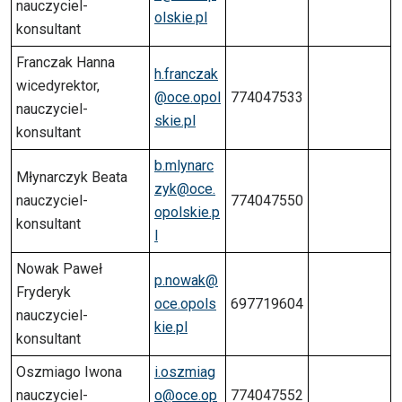
nauczyciel-
olskie.pl
konsultant
Franczak Hanna
h.franczak
wicedyrektor,
@oce.opol
774047533
nauczyciel-
skie.pl
konsultant
b.mlynarc
Młynarczyk Beata
zyk@oce.
nauczyciel-
774047550
opolskie.p
konsultant
l
Nowak Paweł
p.nowak@
Fryderyk
oce.opols
697719604
nauczyciel-
kie.pl
konsultant
Oszmiago Iwona
i.oszmiag
nauczyciel-
o@oce.op
774047552