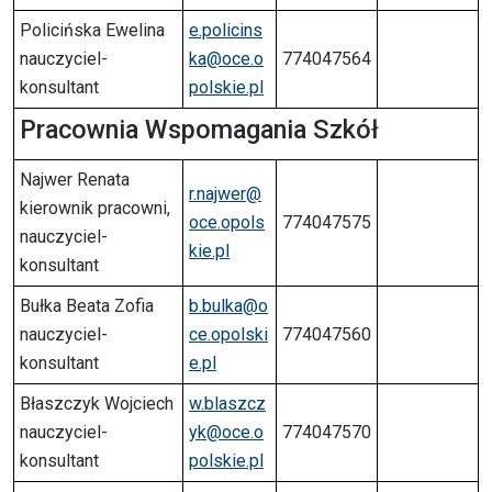
Policińska Ewelina
e.policins
nauczyciel-
ka@oce.o
774047564
konsultant
polskie.pl
Pracownia Wspomagania Szkół
Najwer Renata
r.najwer@
kierownik pracowni,
oce.opols
774047575
nauczyciel-
kie.pl
konsultant
Bułka Beata Zofia
b.bulka@o
nauczyciel-
ce.opolski
774047560
konsultant
e.pl
Błaszczyk Wojciech
w.blaszcz
nauczyciel-
yk@oce.o
774047570
konsultant
polskie.pl