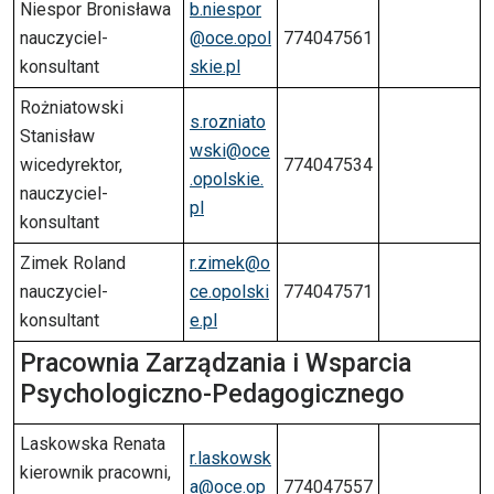
Niespor Bronisława
b.niespor
nauczyciel-
@oce.opol
774047561
konsultant
skie.pl
Rożniatowski
s.rozniato
Stanisław
wski@oce
wicedyrektor,
774047534
.opolskie.
nauczyciel-
pl
konsultant
Zimek Roland
r.zimek@o
nauczyciel-
ce.opolski
774047571
konsultant
e.pl
Pracownia Zarządzania i Wsparcia
Psychologiczno-Pedagogicznego
Laskowska Renata
r.laskowsk
kierownik pracowni,
a@oce.op
774047557