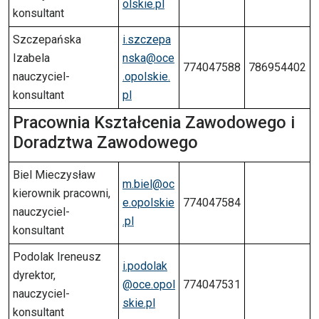
olskie.pl
konsultant
Szczepańska
i.szczepa
Izabela
nska@oce
774047588
786954402
nauczyciel-
.opolskie.
konsultant
pl
Pracownia Kształcenia Zawodowego i
Doradztwa Zawodowego
Biel Mieczysław
m.biel@oc
kierownik pracowni,
e.opolskie
774047584
nauczyciel-
.pl
konsultant
Podolak Ireneusz
i.podolak
dyrektor,
@oce.opol
774047531
nauczyciel-
skie.pl
konsultant