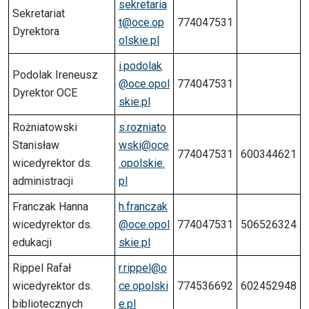
sekretaria
Sekretariat
t@oce.op
774047531
Dyrektora
olskie.pl
i.podolak
Podolak Ireneusz
@oce.opol
774047531
Dyrektor OCE
skie.pl
Rożniatowski
s.rozniato
Stanisław
wski@oce
774047531
600344621
wicedyrektor ds.
.opolskie.
administracji
pl
Franczak Hanna
h.franczak
wicedyrektor ds.
@oce.opol
774047531
506526324
edukacji
skie.pl
Rippel Rafał
r.rippel@o
wicedyrektor ds.
ce.opolski
774536692
602452948
bibliotecznych
e.pl