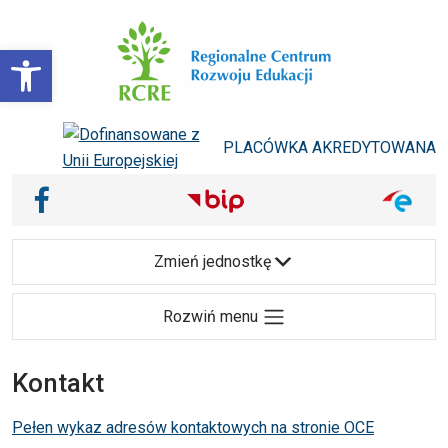
Przejdź do treści
Otwórz pasek narzędzi
PLACÓWKA AKREDYTOWANA
Main Navigation
Nasze media społecznościowe i inne
Facebook
Zmień jednostkę
Rozwiń menu
Kontakt
Pełen wykaz adresów kontaktowych na stronie OCE