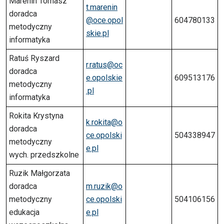
Marenin Tomasz
t.marenin
doradca
@oce.opol
604780133
metodyczny
skie.pl
informatyka
Ratuś Ryszard
r.ratus@oc
doradca
e.opolskie
609513176
metodyczny
.pl
informatyka
Rokita Krystyna
k.rokita@o
doradca
ce.opolski
504338947
metodyczny
e.pl
wych. przedszkolne
Ruzik Małgorzata
doradca
m.ruzik@o
metodyczny
ce.opolski
504106156
edukacja
e.pl