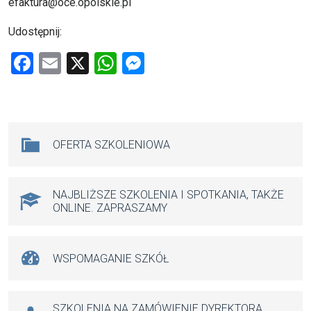
efaktura@oce.opolskie.pl
Udostępnij:
F
E
X
W
M
a
m
h
es
ce
ail
at
se
b
s
n
Na skróty
OFERTA SZKOLENIOWA
o
A
g
o
p
er
k
p
NAJBLIŻSZE SZKOLENIA I SPOTKANIA, TAKŻE
ONLINE. ZAPRASZAMY
WSPOMAGANIE SZKÓŁ
SZKOLENIA NA ZAMÓWIENIE DYREKTORA