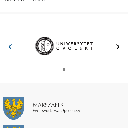
prev
next
WSTRZYMAJ