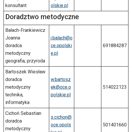
konsultant
olskie.pl
Doradztwo metodyczne
Bałach-Frankiewicz
Joanna
j.balach@o
doradca
ce.opolski
691884287
metodyczny
e.pl
geografia, przyroda
Bartoszek Wiesław
doradca
w.bartosz
metodyczny
ek@oce.o
514022123
technika,
polskie.pl
informatyka
Cichoń Sebastian
s.cichon@
doradca
oce.opols
501401660
metodyczny