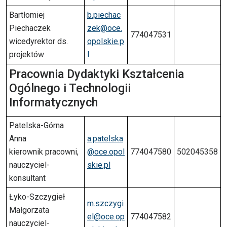
Bartłomiej
b.piechac
Piechaczek
zek@oce.
774047531
wicedyrektor ds.
opolskie.p
projektów
l
Pracownia Dydaktyki Kształcenia
Ogólnego i Technologii
Informatycznych
Patelska-Górna
Anna
a.patelska
kierownik pracowni,
@oce.opol
774047580
502045358
nauczyciel-
skie.pl
konsultant
Łyko-Szczygieł
m.szczygi
Małgorzata
el@oce.op
774047582
nauczyciel-