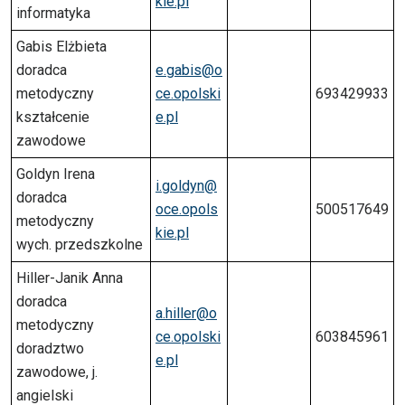
kie.pl
informatyka
Gabis Elżbieta
doradca
e.gabis@o
metodyczny
ce.opolski
693429933
kształcenie
e.pl
zawodowe
Goldyn Irena
i.goldyn@
doradca
oce.opols
500517649
metodyczny
kie.pl
wych. przedszkolne
Hiller-Janik Anna
doradca
a.hiller@o
metodyczny
ce.opolski
603845961
doradztwo
e.pl
zawodowe, j.
angielski