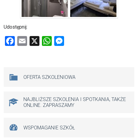
Udostępnij:
F
E
X
W
M
a
m
h
es
ce
ail
at
se
b
s
n
Na skróty
OFERTA SZKOLENIOWA
o
A
g
o
p
er
k
p
NAJBLIŻSZE SZKOLENIA I SPOTKANIA, TAKŻE
ONLINE. ZAPRASZAMY
WSPOMAGANIE SZKÓŁ