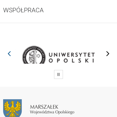
WSPÓŁPRACA
prev
next
WSTRZYMAJ