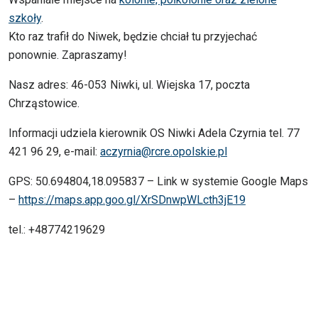
szkoły
.
Kto raz trafił do Niwek, będzie chciał tu przyjechać
ponownie. Zapraszamy!
Nasz adres: 46-053 Niwki, ul. Wiejska 17, poczta
Chrząstowice.
Informacji udziela kierownik OS Niwki Adela Czyrnia tel. 77
421 96 29, e-mail:
aczyrnia@rcre.opolskie.pl
GPS: 50.694804,18.095837 – Link w systemie Google Maps
–
https://maps.app.goo.gl/XrSDnwpWLcth3jE19
tel.: +48774219629