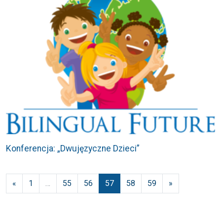
Konferencja: „Dwujęzyczne Dzieci”
Nawigacja po wpisach
«
1
…
55
56
57
58
59
»