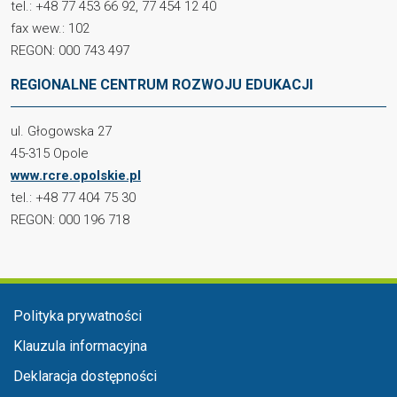
tel.: +48 77 453 66 92, 77 454 12 40
fax wew.: 102
REGON: 000 743 497
REGIONALNE CENTRUM ROZWOJU EDUKACJI
ul. Głogowska 27
45-315 Opole
www.rcre.opolskie.pl
tel.: +48 77 404 75 30
REGON: 000 196 718
Menu w stopce
Polityka prywatności
Klauzula informacyjna
Deklaracja dostępności