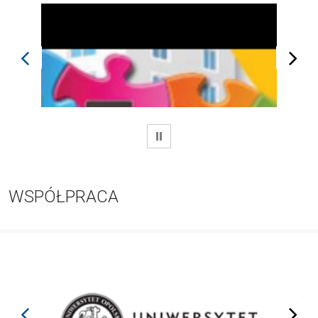
prev
next
WSTRZYMAJ
WSPÓŁPRACA
prev
next