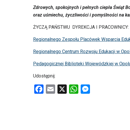
Zdrowych, spokojnych i pełnych ciepła Świąt 
oraz uśmiechu, życzliwości i pomyślności na 
ŻYCZĄ PAŃSTWU DYREKCJA I PRACOWNICY:
Regionalnego Zespołu Placówek Wsparcia Eduk
Regionalnego Centrum Rozwoju Edukacji w Opo
Pedagogicznej Biblioteki Wojewódzkiej w Opol
Udostępnij:
F
E
X
W
M
a
m
h
es
ce
ail
at
se
b
s
n
o
A
g