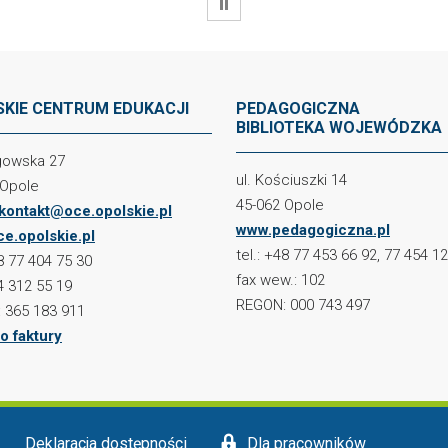
WSTRZYMAJ
KIE CENTRUM EDUKACJI
PEDAGOGICZNA
BIBLIOTEKA WOJEWÓDZKA
ogowska 27
ul. Kościuszki 14
 Opole
45-062 Opole
kontakt@oce.opolskie.pl
www.pedagogiczna.pl
e.opolskie.pl
tel.: +48 77 453 66 92, 77 454 1
48 77 404 75 30
fax wew.: 102
4 312 55 19
REGON: 000 743 497
 365 183 911
o faktury
Deklaracja dostępności
Dla pracowników