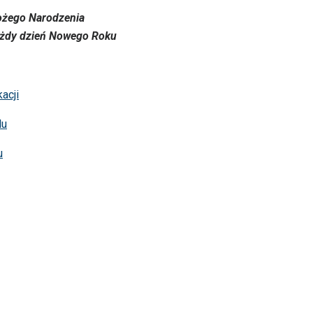
Bożego Narodzenia
każdy dzień Nowego Roku
acji
lu
u