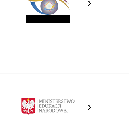
next
next