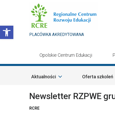
Przejdź do treści
Otwórz pasek narzędzi
PLACÓWKA AKREDYTOWANA
Opolskie Centrum Edukacji
P
Aktualności
Oferta szkoleń
Newsletter RZPWE gru
RCRE