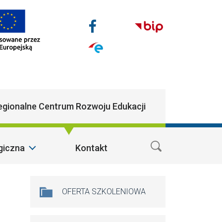
Nasze media społecz
Facebook
n
egionalne Centrum Rozwoju Edukacji
giczna
Kontakt
Na skróty
OFERTA SZKOLENIOWA