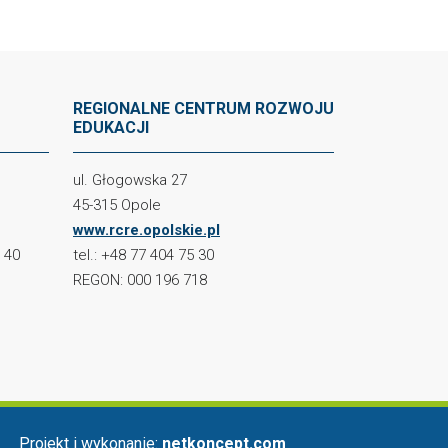
REGIONALNE CENTRUM ROZWOJU
EDUKACJI
ul. Głogowska 27
45-315 Opole
www.rcre.opolskie.pl
2 40
tel.: +48 77 404 75 30
REGON: 000 196 718
Projekt i wykonanie:
netkoncept.com