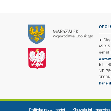
OPOLS
ul. Gł
45-315
e-mail:
www.oc
tel.: +
NIP: 75
REGON:
Dane d
Menu w stopce
Polityka prywatności
Klauzula informacyjna