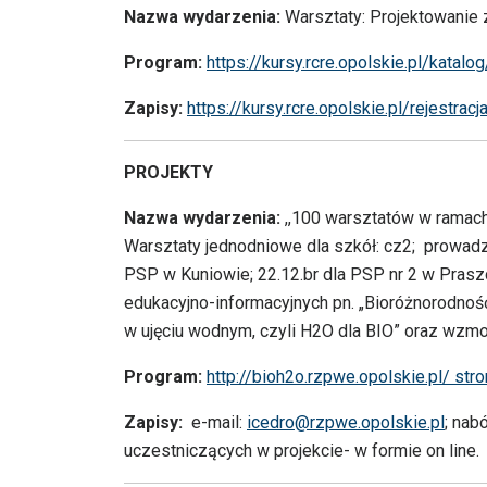
Nazwa wydarzenia:
Warsztaty: Projektowanie 
Program:
https://kursy.rcre.opolskie.pl/katal
Zapisy:
https://kursy.rcre.opolskie.pl/rejestrac
PROJEKTY
Nazwa wydarzenia:
,,100 warsztatów w ramac
Warsztaty jednodniowe dla szkół: cz2; prowadzo
PSP w Kuniowie; 22.12.br dla PSP nr 2 w Prasz
edukacyjno-informacyjnych pn. „Bioróżnorodno
w ujęciu wodnym, czyli H2O dla BIO” oraz wzmocn
Program:
http://bioh2o.rzpwe.opolskie.pl/ s
Zapisy:
e-mail:
icedro@rzpwe.opolskie.pl
; nab
uczestniczących w projekcie- w formie on line.