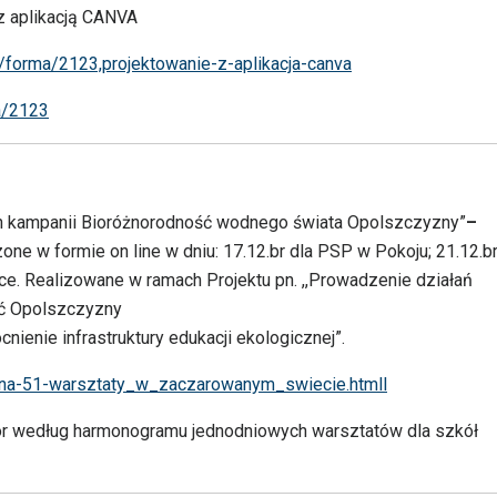
z aplikacją CANVA
og/forma/2123,projektowanie-z-aplikacja-canva
ja/2123
h kampanii Bioróżnorodność wodnego świata Opolszczyzny”
–
ne w formie on line w dniu: 17.12.br dla PSP w Pokoju; 21.12.br
ce. Realizowane w ramach Projektu pn. ,,Prowadzenie działań
ść Opolszczyzny
ienie infrastruktury edukacji ekologicznej”.
trona-51-warsztaty_w_zaczarowanym_swiecie.htmll
ór według harmonogramu jednodniowych warsztatów dla szkół