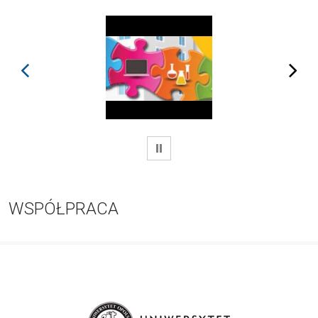
prev
next
WSTRZYMAJ
WSPÓŁPRACA