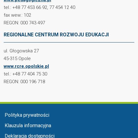
tel.: +48 77 453 66 92, 77 454 12 40
fax wew.: 102
REGON: 000 743 497
REGIONALNE CENTRUM ROZWOJU EDUKACJI
ul. Głogowska 27
45-315 Opole
www.rcre.opolskie.pl
tel.: +48 77 404 75 30
REGON: 000 196 718
Menu w stopce
Polityka prywatności
Klauzula informacyjna
Deklaracja dostępności