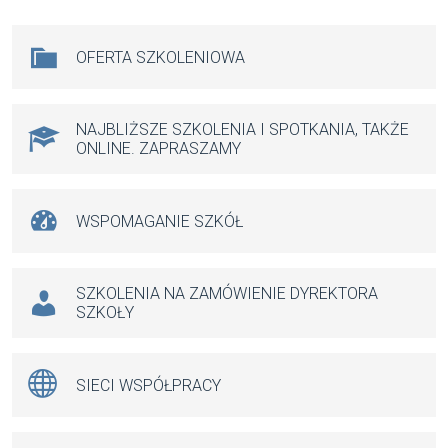
ce
ail
at
se
b
s
n
Na skróty
OFERTA SZKOLENIOWA
o
A
g
o
p
er
k
p
NAJBLIŻSZE SZKOLENIA I SPOTKANIA, TAKŻE
ONLINE. ZAPRASZAMY
WSPOMAGANIE SZKÓŁ
SZKOLENIA NA ZAMÓWIENIE DYREKTORA
SZKOŁY
SIECI WSPÓŁPRACY