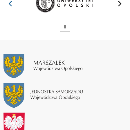
prev
next
WSTRZYMAJ