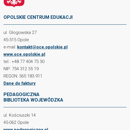
OPOLSKIE CENTRUM EDUKACJI
ul. Głogowska 27
45-315 Opole
e-mail:
kontakt@oce.opolskie.pl
www.oce.opolskie.pl
tel.: +48 77 404 75 30
NIP: 754 312 55 19
REGON: 365 183 911
Dane do faktury
PEDAGOGICZNA
BIBLIOTEKA WOJEWÓDZKA
ul. Kościuszki 14
45-062 Opole
www.pedagogiczna.pl