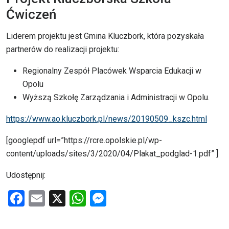
Ćwiczeń
Liderem projektu jest Gmina Kluczbork, która pozyskała
partnerów do realizacji projektu:
Regionalny Zespół Placówek Wsparcia Edukacji w
Opolu
Wyższą Szkołę Zarządzania i Administracji w Opolu.
https://www.ao.kluczbork.pl/news/20190509_kszc.html
[googlepdf url=”https://rcre.opolskie.pl/wp-
content/uploads/sites/3/2020/04/Plakat_podglad-1.pdf” ]
Udostępnij:
F
E
X
W
M
a
m
h
es