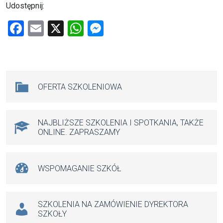
Udostępnij:
F
E
X
W
M
a
m
h
es
ce
ail
at
se
b
s
n
Na skróty
OFERTA SZKOLENIOWA
o
A
g
o
p
er
k
p
NAJBLIŻSZE SZKOLENIA I SPOTKANIA, TAKŻE
ONLINE. ZAPRASZAMY
WSPOMAGANIE SZKÓŁ
SZKOLENIA NA ZAMÓWIENIE DYREKTORA
SZKOŁY