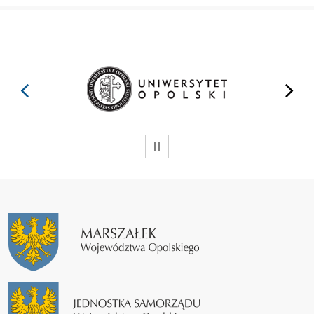
prev
next
WSTRZYMAJ