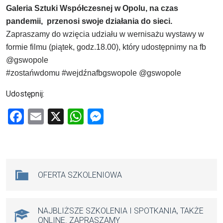
Galeria Sztuki Współczesnej w Opolu, na czas
pandemii, przenosi swoje działania do sieci.
Zapraszamy do wzięcia udziału w wernisażu wystawy w
formie filmu (piątek, godz.18.00), który udostępnimy na fb
@gswopole
#zostańwdomu #wejdźnafbgswopole @gswopole
Udostępnij:
F
E
X
W
M
a
m
h
es
ce
ail
at
se
b
s
n
Na skróty
OFERTA SZKOLENIOWA
o
A
g
o
p
er
k
p
NAJBLIŻSZE SZKOLENIA I SPOTKANIA, TAKŻE
ONLINE. ZAPRASZAMY