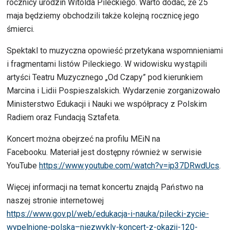
rocznicy urodzin Witolda Pileckiego. Warto dodać, że 25
maja będziemy obchodzili także kolejną rocznicę jego
śmierci.
Spektakl to muzyczna opowieść przetykana wspomnieniami
i fragmentami listów Pileckiego. W widowisku wystąpili
artyści Teatru Muzycznego „Od Czapy” pod kierunkiem
Marcina i Lidii Pospieszalskich. Wydarzenie zorganizowało
Ministerstwo Edukacji i Nauki we współpracy z Polskim
Radiem oraz Fundacją Sztafeta.
Koncert można obejrzeć na profilu MEiN na
Facebooku. Materiał jest dostępny również w serwisie
YouTube
https://www.youtube.com/watch?v=ip37DRwdUcs
.
Więcej informacji na temat koncertu znajdą Państwo na
naszej stronie internetowej
https://www.gov.pl/web/edukacja-i-nauka/pilecki-zycie-
wypelnione-polska–niezwykly-koncert-z-okazji-120-