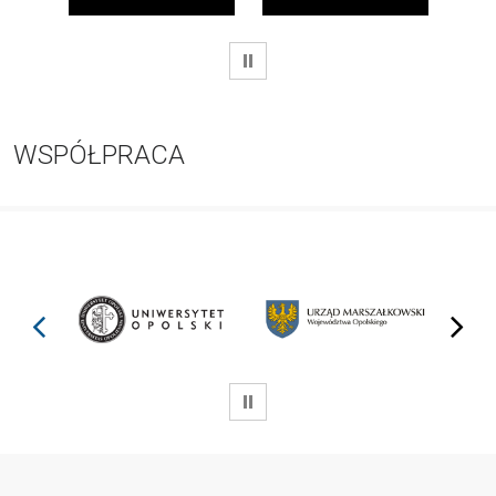
WSTRZYMAJ
WSPÓŁPRACA
prev
next
WSTRZYMAJ