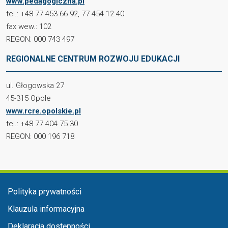
www.pedagogiczna.pl
tel.: +48 77 453 66 92, 77 454 12 40
fax wew.: 102
REGON: 000 743 497
REGIONALNE CENTRUM ROZWOJU EDUKACJI
ul. Głogowska 27
45-315 Opole
www.rcre.opolskie.pl
tel.: +48 77 404 75 30
REGON: 000 196 718
Menu w stopce
Polityka prywatności
Klauzula informacyjna
Deklaracja dostępności