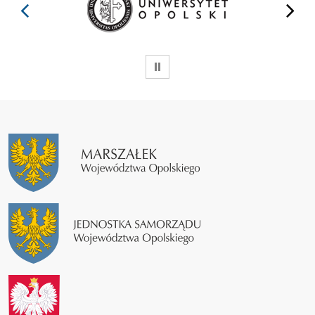
prev
next
WSTRZYMAJ