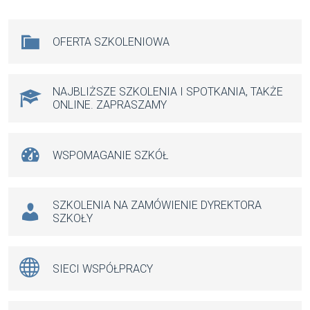
ce
ail
at
se
b
s
n
Na skróty
OFERTA SZKOLENIOWA
o
A
g
o
p
er
k
p
NAJBLIŻSZE SZKOLENIA I SPOTKANIA, TAKŻE
ONLINE. ZAPRASZAMY
WSPOMAGANIE SZKÓŁ
SZKOLENIA NA ZAMÓWIENIE DYREKTORA
SZKOŁY
SIECI WSPÓŁPRACY