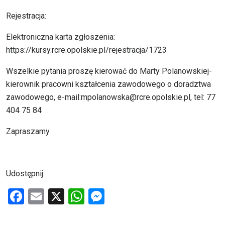
Rejestracja:
Elektroniczna karta zgłoszenia:
https://kursy.rcre.opolskie.pl/rejestracja/1723
Wszelkie pytania proszę kierować do Marty Polanowskiej-
kierownik pracowni kształcenia zawodowego o doradztwa
zawodowego, e-mail:mpolanowska@rcre.opolskie.pl, tel: 77
404 75 84
Zapraszamy
Udostępnij:
F
E
X
W
M
a
m
h
es