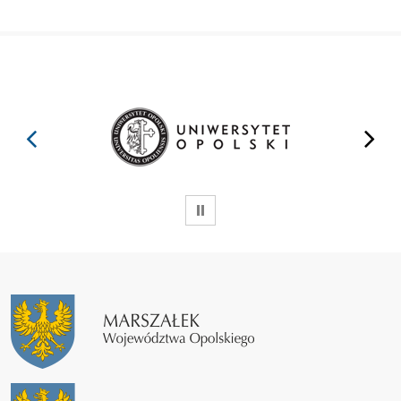
prev
next
WSTRZYMAJ