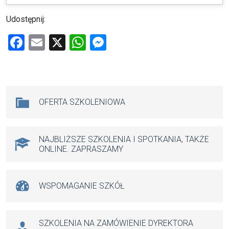
Udostępnij:
F
E
X
W
M
a
m
h
es
ce
ail
at
se
b
s
n
Na skróty
OFERTA SZKOLENIOWA
o
A
g
o
p
er
k
p
NAJBLIŻSZE SZKOLENIA I SPOTKANIA, TAKŻE
ONLINE. ZAPRASZAMY
WSPOMAGANIE SZKÓŁ
SZKOLENIA NA ZAMÓWIENIE DYREKTORA