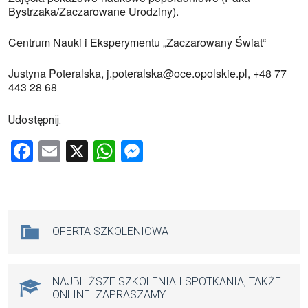
Bystrzaka/Zaczarowane Urodziny).
Centrum Nauki i Eksperymentu „Zaczarowany Świat“
Justyna Poteralska, j.poteralska@oce.opolskie.pl, +48 77
443 28 68
Udostępnij:
F
E
X
W
M
a
m
h
es
ce
ail
at
se
b
s
n
Na skróty
OFERTA SZKOLENIOWA
o
A
g
o
p
er
k
p
NAJBLIŻSZE SZKOLENIA I SPOTKANIA, TAKŻE
ONLINE. ZAPRASZAMY