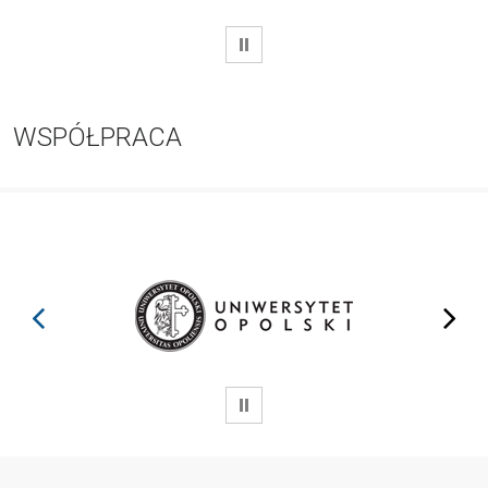
WSTRZYMAJ
WSPÓŁPRACA
prev
next
WSTRZYMAJ