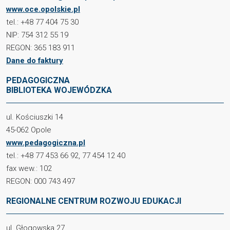
www.oce.opolskie.pl
tel.: +48 77 404 75 30
NIP: 754 312 55 19
REGON: 365 183 911
Dane do faktury
PEDAGOGICZNA
BIBLIOTEKA WOJEWÓDZKA
ul. Kościuszki 14
45-062 Opole
www.pedagogiczna.pl
tel.: +48 77 453 66 92, 77 454 12 40
fax wew.: 102
REGON: 000 743 497
REGIONALNE CENTRUM ROZWOJU EDUKACJI
ul. Głogowska 27