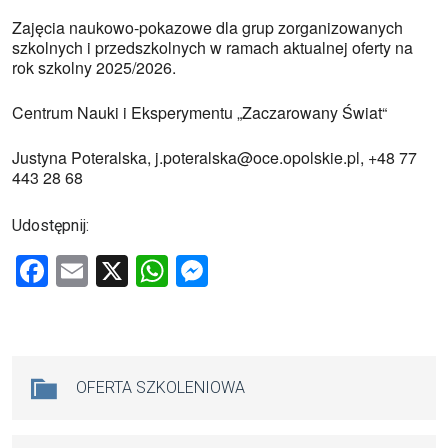
Zajęcia naukowo-pokazowe dla grup zorganizowanych
szkolnych i przedszkolnych w ramach aktualnej oferty na
rok szkolny 2025/2026.
Centrum Nauki i Eksperymentu „Zaczarowany Świat“
Justyna Poteralska, j.poteralska@oce.opolskie.pl, +48 77
443 28 68
Udostępnij:
F
E
X
W
M
a
m
h
es
ce
ail
at
se
b
s
n
Na skróty
OFERTA SZKOLENIOWA
o
A
g
o
p
er