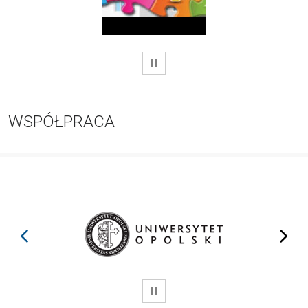
WSTRZYMAJ
WSPÓŁPRACA
prev
next
WSTRZYMAJ