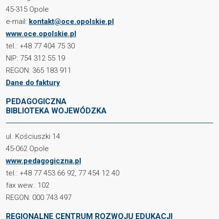
45-315 Opole
e-mail:
kontakt@oce.opolskie.pl
www.oce.opolskie.pl
tel.: +48 77 404 75 30
NIP: 754 312 55 19
REGON: 365 183 911
Dane do faktury
PEDAGOGICZNA
BIBLIOTEKA WOJEWÓDZKA
ul. Kościuszki 14
45-062 Opole
www.pedagogiczna.pl
tel.: +48 77 453 66 92, 77 454 12 40
fax wew.: 102
REGON: 000 743 497
REGIONALNE CENTRUM ROZWOJU EDUKACJI