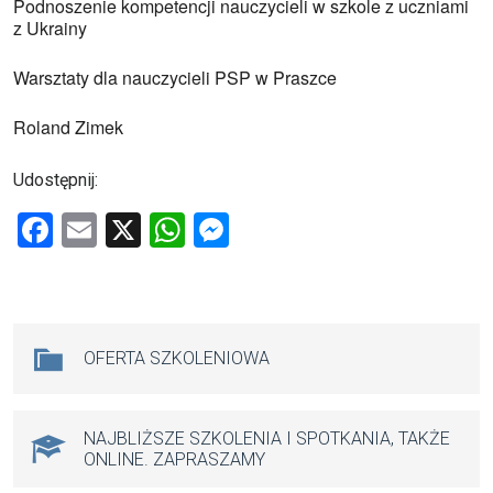
Podnoszenie kompetencji nauczycieli w szkole z uczniami
z Ukrainy
Warsztaty dla nauczycieli PSP w Praszce
Roland Zimek
Udostępnij:
F
E
X
W
M
a
m
h
es
ce
ail
at
se
b
s
n
Na skróty
OFERTA SZKOLENIOWA
o
A
g
o
p
er
k
p
NAJBLIŻSZE SZKOLENIA I SPOTKANIA, TAKŻE
ONLINE. ZAPRASZAMY