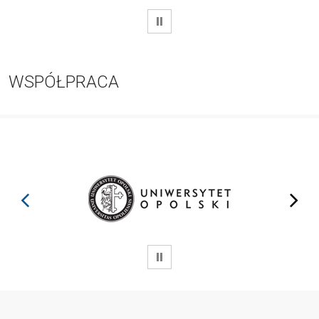
WSTRZYMAJ
WSPÓŁPRACA
prev
next
WSTRZYMAJ