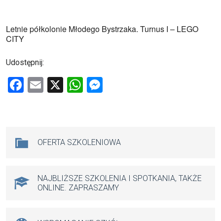
Letnie półkolonie Młodego Bystrzaka. Turnus I – LEGO
CITY
Udostępnij:
F
E
X
W
M
a
m
h
es
ce
ail
at
se
b
s
n
Na skróty
OFERTA SZKOLENIOWA
o
A
g
o
p
er
k
p
NAJBLIŻSZE SZKOLENIA I SPOTKANIA, TAKŻE
ONLINE. ZAPRASZAMY