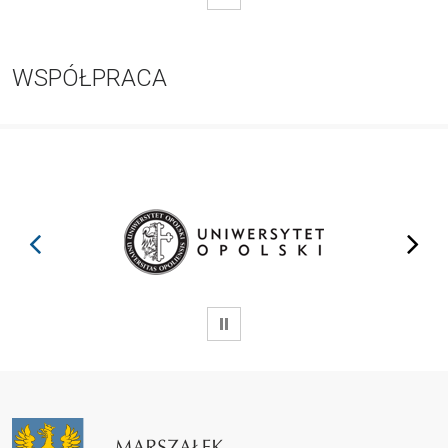
WSPÓŁPRACA
prev
next
WSTRZYMAJ