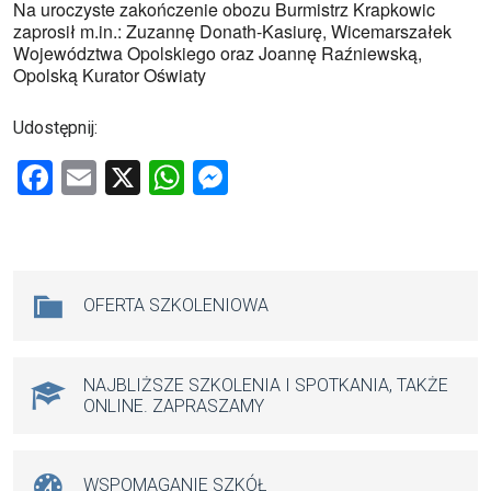
Na uroczyste zakończenie obozu Burmistrz Krapkowic
zaprosił m.in.: Zuzannę Donath-Kasiurę, Wicemarszałek
Województwa Opolskiego oraz Joannę Raźniewską,
Opolską Kurator Oświaty
Udostępnij:
F
E
X
W
M
a
m
h
es
ce
ail
at
se
b
s
n
Na skróty
OFERTA SZKOLENIOWA
o
A
g
o
p
er
k
p
NAJBLIŻSZE SZKOLENIA I SPOTKANIA, TAKŻE
ONLINE. ZAPRASZAMY
WSPOMAGANIE SZKÓŁ