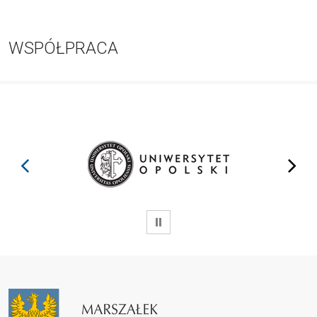
WSPÓŁPRACA
prev
next
WSTRZYMAJ