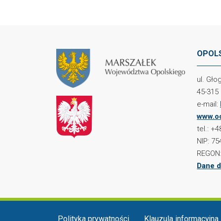
OPOLS
ul. Gł
45-315
e-mail:
www.oc
tel.: +
NIP: 75
REGON:
Dane d
Menu w stopce
Polityka prywatności
Klauzula informacyjna