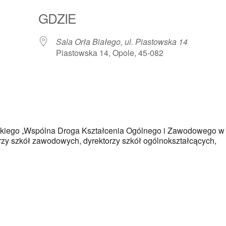
GDZIE
Sala Orła Białego, ul. Piastowska 14
Piastowska 14, Opole, 45-082
rz Google
iCalendar
Offic
lskiego „Wspólna Droga Kształcenia Ogólnego i Zawodowego w
rzy szkół zawodowych, dyrektorzy szkół ogólnokształcących,