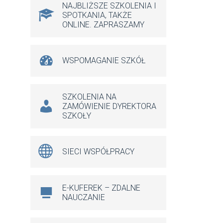
NAJBLIŻSZE SZKOLENIA I
SPOTKANIA, TAKŻE
ONLINE. ZAPRASZAMY
WSPOMAGANIE SZKÓŁ
SZKOLENIA NA
e 365
Outlook Live
ZAMÓWIENIE DYREKTORA
SZKOŁY
SIECI WSPÓŁPRACY
E-KUFEREK – ZDALNE
NAUCZANIE