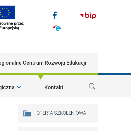
Nasze media społecz
Facebook
n
egionalne Centrum Rozwoju Edukacji
giczna
Kontakt
Na skróty
OFERTA SZKOLENIOWA