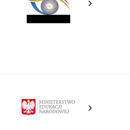
next
next