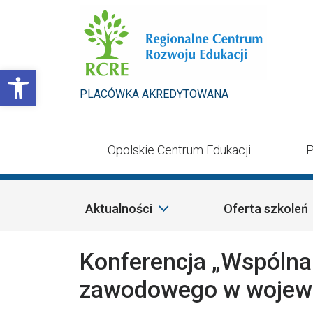
Przejdź do treści
Otwórz pasek narzędzi
PLACÓWKA AKREDYTOWANA
Opolskie Centrum Edukacji
P
Aktualności
Oferta szkoleń
Konferencja „Wspólna 
zawodowego w wojewó