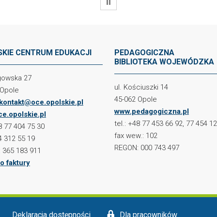
WSTRZYMAJ
KIE CENTRUM EDUKACJI
PEDAGOGICZNA
BIBLIOTEKA WOJEWÓDZKA
ogowska 27
ul. Kościuszki 14
 Opole
45-062 Opole
kontakt@oce.opolskie.pl
www.pedagogiczna.pl
e.opolskie.pl
tel.: +48 77 453 66 92, 77 454 1
48 77 404 75 30
fax wew.: 102
4 312 55 19
REGON: 000 743 497
 365 183 911
o faktury
Deklaracja dostępności
Dla pracowników