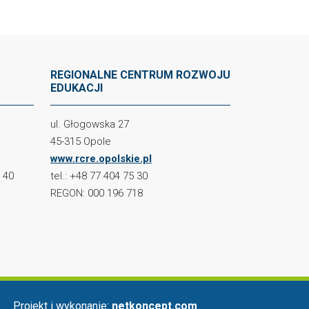
REGIONALNE CENTRUM ROZWOJU
EDUKACJI
ul. Głogowska 27
45-315 Opole
www.rcre.opolskie.pl
2 40
tel.: +48 77 404 75 30
REGON: 000 196 718
Projekt i wykonanie:
netkoncept.com