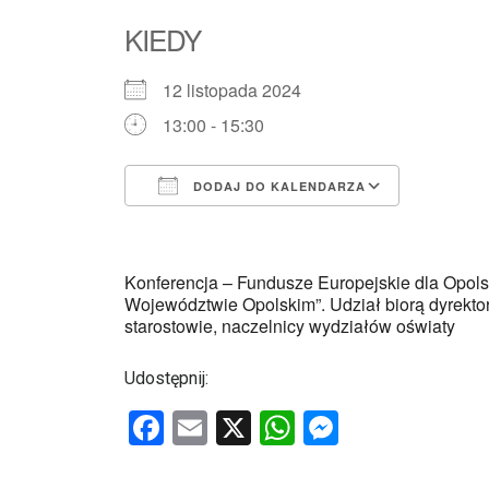
KIEDY
12 listopada 2024
13:00 - 15:30
DODAJ DO KALENDARZA
Pobierz ICS
Kalenda
Konferencja – Fundusze Europejskie dla Opo
Województwie Opolskim”. Udział biorą dyrekto
starostowie, naczelnicy wydziałów oświaty
Udostępnij:
F
E
X
W
M
a
m
h
es