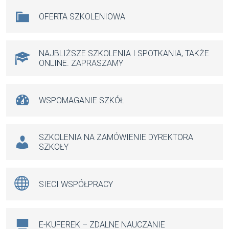
b
s
n
Na skróty
OFERTA SZKOLENIOWA
o
A
g
o
p
er
k
p
NAJBLIŻSZE SZKOLENIA I SPOTKANIA, TAKŻE
ONLINE. ZAPRASZAMY
WSPOMAGANIE SZKÓŁ
SZKOLENIA NA ZAMÓWIENIE DYREKTORA
SZKOŁY
SIECI WSPÓŁPRACY
E-KUFEREK – ZDALNE NAUCZANIE