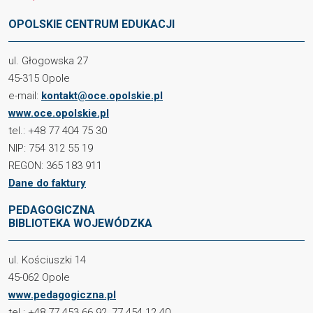
OPOLSKIE CENTRUM EDUKACJI
ul. Głogowska 27
45-315 Opole
e-mail:
kontakt@oce.opolskie.pl
www.oce.opolskie.pl
tel.: +48 77 404 75 30
NIP: 754 312 55 19
REGON: 365 183 911
Dane do faktury
PEDAGOGICZNA
BIBLIOTEKA WOJEWÓDZKA
ul. Kościuszki 14
45-062 Opole
www.pedagogiczna.pl
tel.: +48 77 453 66 92, 77 454 12 40