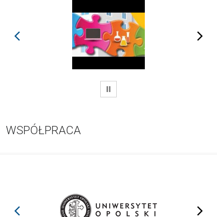
prev
next
WSTRZYMAJ
WSPÓŁPRACA
prev
next