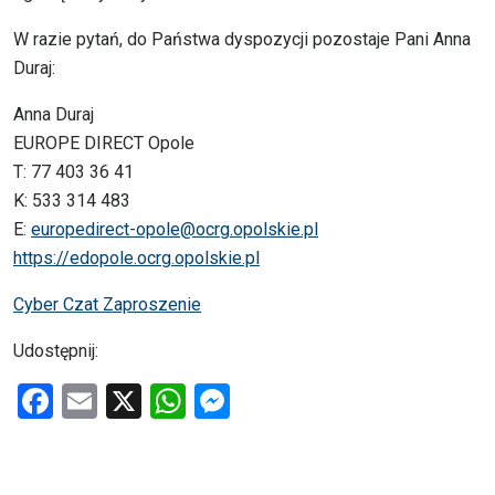
W razie pytań, do Państwa dyspozycji pozostaje Pani Anna
Duraj:
Anna Duraj
EUROPE DIRECT Opole
T: 77 403 36 41
K: 533 314 483
E:
europedirect-opole@ocrg.opolskie.pl
https://edopole.ocrg.opolskie.pl
Cyber Czat Zaproszenie
Udostępnij:
F
E
X
W
M
a
m
h
es
ce
ail
at
se