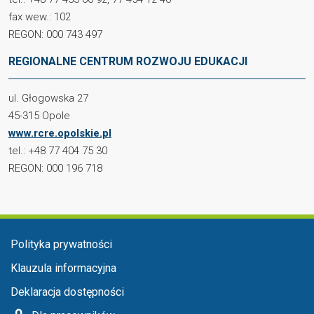
fax wew.: 102
REGON: 000 743 497
REGIONALNE CENTRUM ROZWOJU EDUKACJI
ul. Głogowska 27
45-315 Opole
www.rcre.opolskie.pl
tel.: +48 77 404 75 30
REGON: 000 196 718
Menu w stopce
Polityka prywatności
Klauzula informacyjna
Deklaracja dostępności