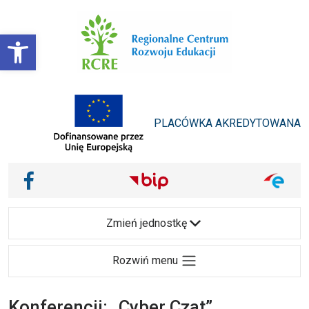
Przejdź do treści
Otwórz pasek narzędzi
PLACÓWKA AKREDYTOWANA
Main Navigation
Nasze media społecznościowe i inne
Facebook
Zmień jednostkę
Rozwiń menu
Konferencji: „Cyber Czat”