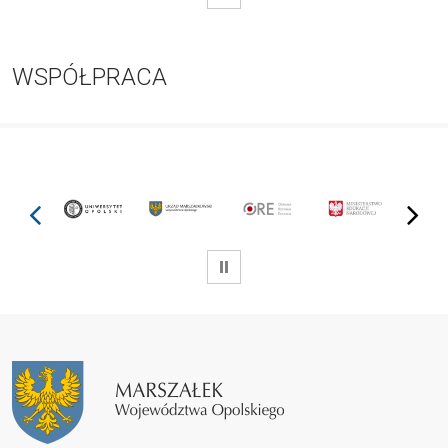
WSPÓŁPRACA
prev
next
WSTRZYMAJ