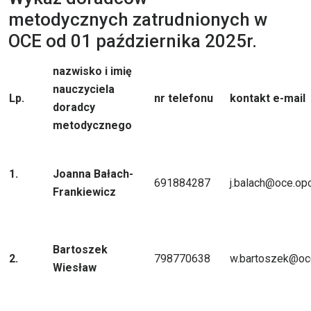
metodycznych zatrudnionych w
OCE od 01 października 2025r.
nazwisko i imię
nauczyciela
Lp.
nr telefonu
kontakt e-mail
doradcy
metodycznego
1.
Joanna Bałach-
691884287
j.balach@oce.opo
Frankiewicz
Bartoszek
2.
798770638
w.bartoszek@oce
Wiesław