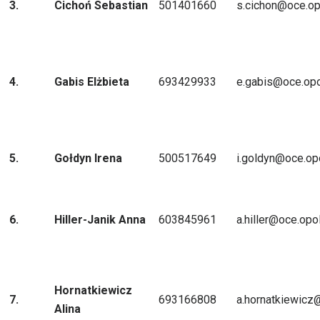
3.
Cichoń Sebastian
501401660
s.cichon@oce.op
4.
Gabis Elżbieta
693429933
e.gabis@oce.opo
5.
Gołdyn Irena
500517649
i.goldyn@oce.opo
6.
Hiller-Janik Anna
603845961
a.hiller@oce.opol
Hornatkiewicz
7.
693166808
a.hornatkiewicz
Alina