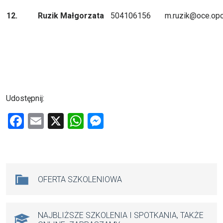
12.
Ruzik Małgorzata
504106156
m.ruzik@oce.opo
Udostępnij:
F
E
X
W
M
a
m
h
es
ce
ail
at
se
b
s
n
Na skróty
OFERTA SZKOLENIOWA
o
A
g
o
p
er
k
p
NAJBLIŻSZE SZKOLENIA I SPOTKANIA, TAKŻE