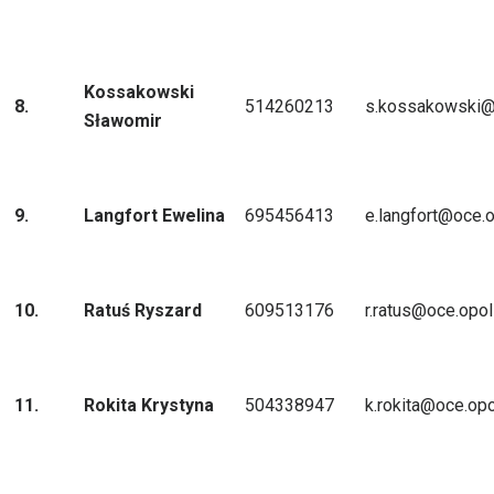
Kossakowski
8.
514260213
s.kossakowski@o
Sławomir
9.
Langfort Ewelina
695456413
e.langfort@oce.o
10.
Ratuś Ryszard
609513176
r.ratus@oce.opol
11.
Rokita Krystyna
504338947
k.rokita@oce.opo