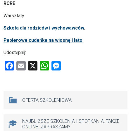
RCRE
Warsztaty
Szkoła dla rodziców i wychowawców
.
Papierowe cudeńka na wiosnę i lato
Udostępnij:
F
E
X
W
M
a
m
h
es
ce
ail
at
se
b
s
n
Na skróty
OFERTA SZKOLENIOWA
o
A
g
o
p
er
k
p
NAJBLIŻSZE SZKOLENIA I SPOTKANIA, TAKŻE
ONLINE. ZAPRASZAMY