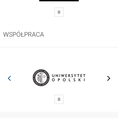
WSTRZYMAJ
WSPÓŁPRACA
prev
next
WSTRZYMAJ