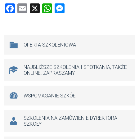
F
E
X
W
M
a
m
h
es
ce
ail
at
se
b
s
n
Na skróty
OFERTA SZKOLENIOWA
o
A
g
o
p
er
k
p
NAJBLIŻSZE SZKOLENIA I SPOTKANIA, TAKŻE
ONLINE. ZAPRASZAMY
WSPOMAGANIE SZKÓŁ
SZKOLENIA NA ZAMÓWIENIE DYREKTORA
SZKOŁY