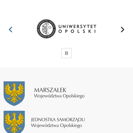
prev
next
WSTRZYMAJ