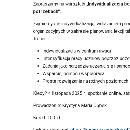
Zapraszamy na warsztaty „
Indywidualizacja be
potrzebach”.
Zajmiemy się indywidualizacją, wdrażaniem pro
organizacyjnych w zakresie planowania lekcji t
Treści:
Indywidualizacja w centrum uwagi
Intensyfikacja pracy uczniów poprzez ucze
Zadania jako narzędzie uczenia się i samo
Wsparcie, pomoc i współpraca
Proste rozwiązania na różnych poziomach
Kiedy? 4 listopada 2025 r., spotkanie online, sta
Prowadzenie: Krystyna Maria Dąbek
Koszt: 100 zł
Link do zgłoszeń:
https://kursy.rcre.opolskie.