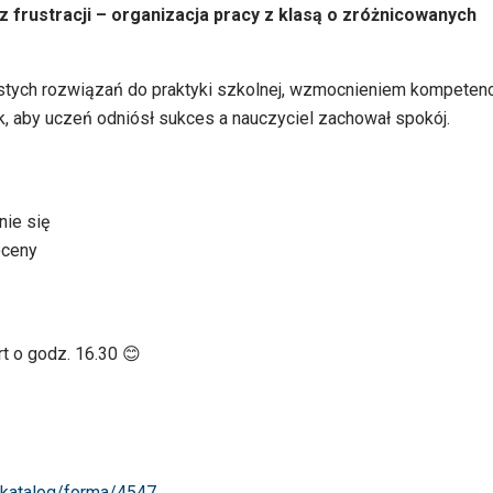
z frustracji – organizacja pracy z klasą o zróżnicowanych
stych rozwiązań do praktyki szkolnej, wzmocnieniem kompetenc
ak, aby uczeń odniósł sukces a nauczyciel zachował spokój.
nie się
oceny
rt o godz. 16.30 😊
pl/katalog/forma/4547