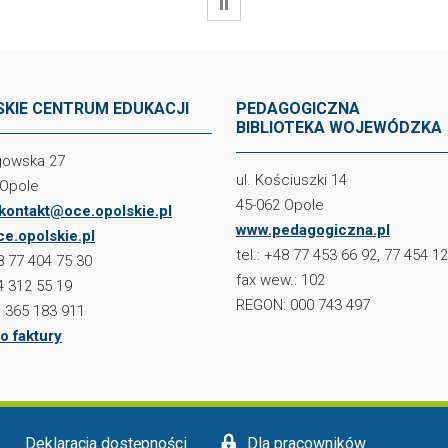
WSTRZYMAJ
KIE CENTRUM EDUKACJI
PEDAGOGICZNA
BIBLIOTEKA WOJEWÓDZKA
ogowska 27
ul. Kościuszki 14
 Opole
45-062 Opole
kontakt@oce.opolskie.pl
www.pedagogiczna.pl
e.opolskie.pl
tel.: +48 77 453 66 92, 77 454 1
48 77 404 75 30
fax wew.: 102
4 312 55 19
REGON: 000 743 497
 365 183 911
o faktury
Deklaracja dostępności
Dla pracowników