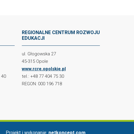
REGIONALNE CENTRUM ROZWOJU
EDUKACJI
ul. Głogowska 27
45-315 Opole
www.rcre.opolskie.pl
2 40
tel.: +48 77 404 75 30
REGON: 000 196 718
Projekt i wykonanie:
netkoncept.com