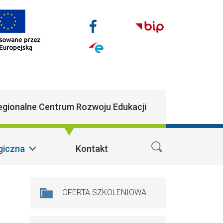
Nasze media społecz
Facebook
n
egionalne Centrum Rozwoju Edukacji
giczna
Kontakt
Na skróty
OFERTA SZKOLENIOWA