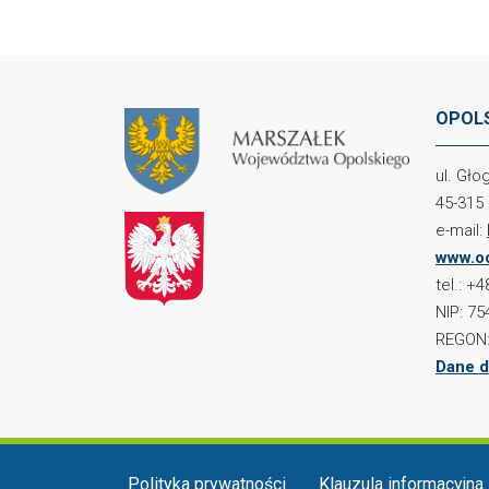
OPOLS
ul. Gł
45-315
e-mail:
www.oc
tel.: +
NIP: 75
REGON:
Dane d
Menu w stopce
Polityka prywatności
Klauzula informacyjna