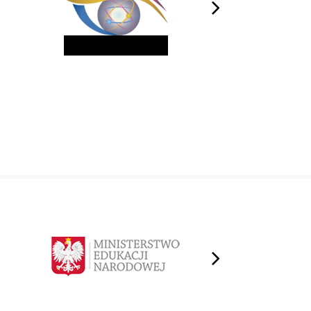
next
next