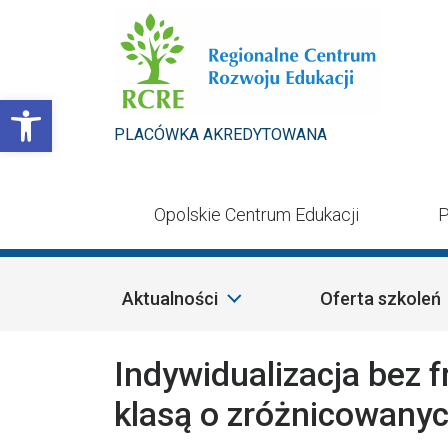
Przejdź do treści
Otwórz pasek narzędzi
PLACÓWKA AKREDYTOWANA
Opolskie Centrum Edukacji
P
Aktualności
Oferta szkoleń
Indywidualizacja bez f
klasą o zróżnicowany