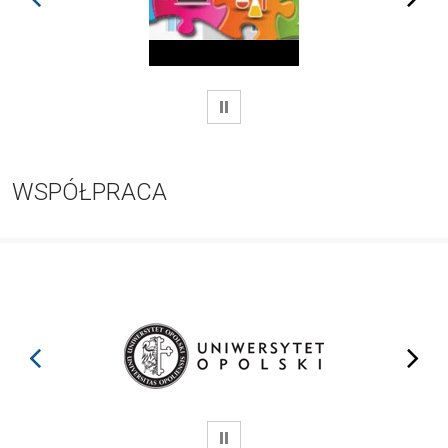
WSTRZYMAJ
WSPÓŁPRACA
prev
next
WSTRZYMAJ