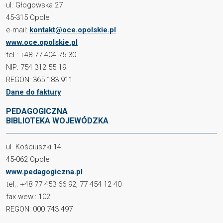
ul. Głogowska 27
45-315 Opole
e-mail:
kontakt@oce.opolskie.pl
www.oce.opolskie.pl
tel.: +48 77 404 75 30
NIP: 754 312 55 19
REGON: 365 183 911
Dane do faktury
PEDAGOGICZNA
BIBLIOTEKA WOJEWÓDZKA
ul. Kościuszki 14
45-062 Opole
www.pedagogiczna.pl
tel.: +48 77 453 66 92, 77 454 12 40
fax wew.: 102
REGON: 000 743 497