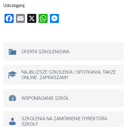
Udostępnij:
F
E
X
W
M
a
m
h
es
ce
ail
at
se
b
s
n
Na skróty
OFERTA SZKOLENIOWA
o
A
g
o
p
er
k
p
NAJBLIŻSZE SZKOLENIA I SPOTKANIA, TAKŻE
ONLINE. ZAPRASZAMY
WSPOMAGANIE SZKÓŁ
SZKOLENIA NA ZAMÓWIENIE DYREKTORA
SZKOŁY