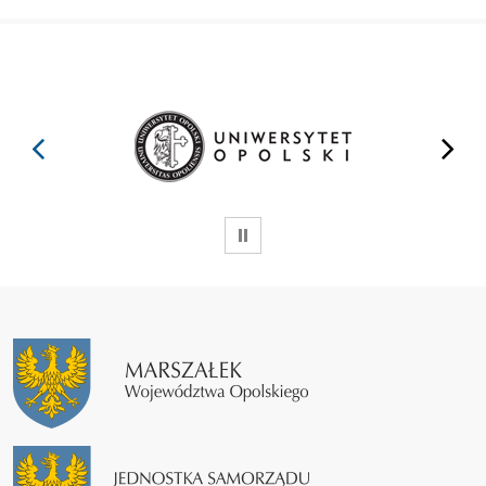
prev
next
WSTRZYMAJ