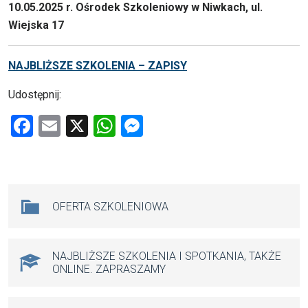
10.05.2025 r. Ośrodek Szkoleniowy w Niwkach, ul.
Wiejska 17
NAJBLIŻSZE SZKOLENIA – ZAPISY
Udostępnij:
F
E
X
W
M
a
m
h
es
ce
ail
at
se
b
s
n
Na skróty
OFERTA SZKOLENIOWA
o
A
g
o
p
er
k
p
NAJBLIŻSZE SZKOLENIA I SPOTKANIA, TAKŻE
ONLINE. ZAPRASZAMY