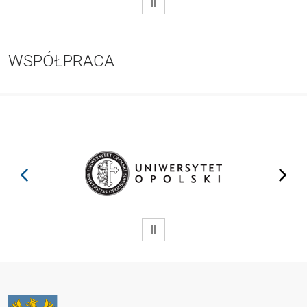
WSTRZYMAJ
WSPÓŁPRACA
prev
next
WSTRZYMAJ