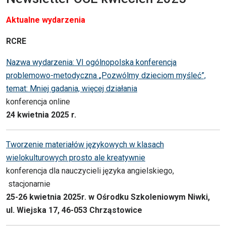
Aktualne wydarzenia
RCRE
Nazwa wydarzenia: VI ogólnopolska konferencja
problemowo-metodyczna „Pozwólmy dzieciom myśleć”,
temat: Mniej gadania, więcej działania
konferencja online
24 kwietnia 2025 r.
Tworzenie materiałów językowych w klasach
wielokulturowych prosto ale kreatywnie
konferencja dla nauczycieli języka angielskiego,
stacjonarnie
25-26 kwietnia 2025r.
w Ośrodku Szkoleniowym Niwki,
ul. Wiejska 17, 46-053 Chrząstowice