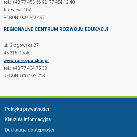
tel.: +48 77 453 66 92, 77 454 12 40
fax wew.: 102
REGON: 000 743 497
REGIONALNE CENTRUM ROZWOJU EDUKACJI
ul. Głogowska 27
45-315 Opole
www.rcre.opolskie.pl
tel.: +48 77 404 75 30
REGON: 000 196 718
Menu w stopce
Polityka prywatności
Klauzula informacyjna
Deklaracja dostępności