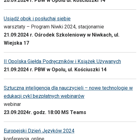
20.09.2024 r. PBW w Opolu ul. Kościuszki 14
Usiądź obok i posłuchaj siebie
warsztaty – Program Niwki 2024, stacjonarnie
21.09.2024 r. Ośrodek Szkoleniowy w Niwkach, ul.
Wiejska 17
II Opolska Giełda Podręczników i Książek Używanych
21.09.2024 r. PBW w Opolu, ul. Kościuszki 14
Sztuczna inteligencja dla nauczycieli – nowe technologie w
edukacji cykl bezpłatnych webinarów
webinar
23.09.2024r. godz. 18:00 MS Teams
Europejski Dzień Języków 2024
konferencja, online