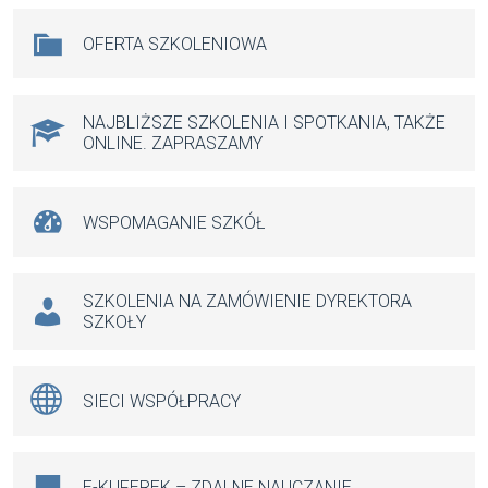
b
s
n
Na skróty
OFERTA SZKOLENIOWA
o
A
g
o
p
er
k
p
NAJBLIŻSZE SZKOLENIA I SPOTKANIA, TAKŻE
ONLINE. ZAPRASZAMY
WSPOMAGANIE SZKÓŁ
SZKOLENIA NA ZAMÓWIENIE DYREKTORA
SZKOŁY
SIECI WSPÓŁPRACY
E-KUFEREK – ZDALNE NAUCZANIE