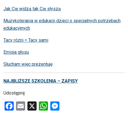
Jak Cię widzą tak Cię słyszą
Muzykoterapia w edukacji dzieci o specjalnych potrzebach
edukacyjnych
Tacy różni = Tacy sami
Emisja głosu
Słucham więc prezentuję
NAJBLIŻSZE SZKOLENIA – ZAPISY
Udostępnij:
F
E
X
W
M
a
m
h
es
ce
ail
at
se