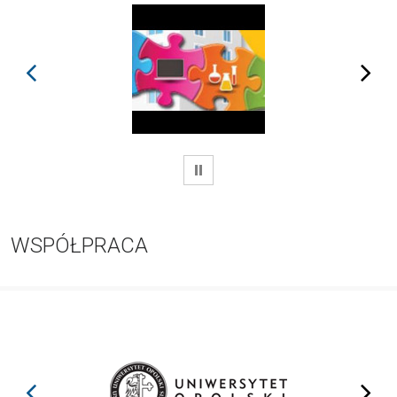
prev
next
WSTRZYMAJ
WSPÓŁPRACA
prev
next