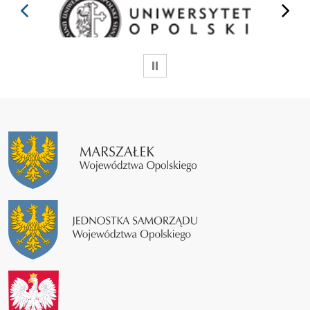
prev
next
WSTRZYMAJ