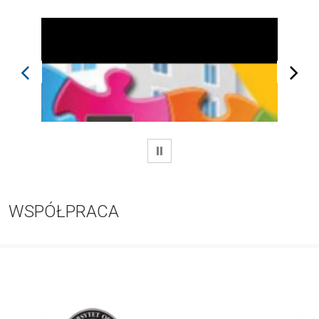
prev
next
WSTRZYMAJ
WSPÓŁPRACA