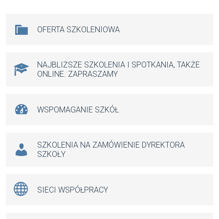
ce
ail
at
se
b
s
n
Na skróty
OFERTA SZKOLENIOWA
o
A
g
o
p
er
k
p
NAJBLIŻSZE SZKOLENIA I SPOTKANIA, TAKŻE
ONLINE. ZAPRASZAMY
WSPOMAGANIE SZKÓŁ
SZKOLENIA NA ZAMÓWIENIE DYREKTORA
SZKOŁY
SIECI WSPÓŁPRACY