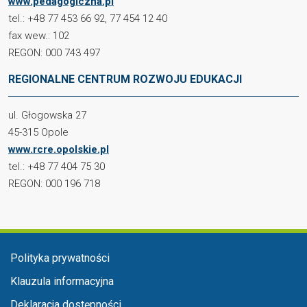
www.pedagogiczna.pl
tel.: +48 77 453 66 92, 77 454 12 40
fax wew.: 102
REGON: 000 743 497
REGIONALNE CENTRUM ROZWOJU EDUKACJI
ul. Głogowska 27
45-315 Opole
www.rcre.opolskie.pl
tel.: +48 77 404 75 30
REGON: 000 196 718
Menu w stopce
Polityka prywatności
Klauzula informacyjna
Deklaracja dostępności