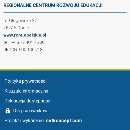
REGIONALNE CENTRUM ROZWOJU EDUKACJI
ul. Głogowska 27
45-315 Opole
www.rcre.opolskie.pl
tel.: +48 77 404 75 30
REGON: 000 196 718
Menu w stopce
Polityka prywatności
Klauzula informacyjna
Deklaracja dostępności
Dla pracowników
Projekt i wykonanie:
netkoncept.com