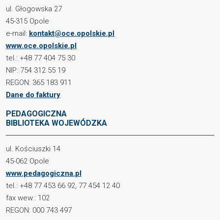
ul. Głogowska 27
45-315 Opole
e-mail:
kontakt@oce.opolskie.pl
www.oce.opolskie.pl
tel.: +48 77 404 75 30
NIP: 754 312 55 19
REGON: 365 183 911
Dane do faktury
PEDAGOGICZNA
BIBLIOTEKA WOJEWÓDZKA
ul. Kościuszki 14
45-062 Opole
www.pedagogiczna.pl
tel.: +48 77 453 66 92, 77 454 12 40
fax wew.: 102
REGON: 000 743 497