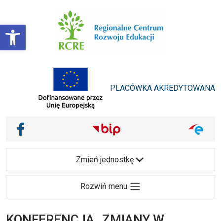
Przejdź do treści
Otwórz pasek narzędzi
PLACÓWKA AKREDYTOWANA
Main Navigation
Nasze media społecznościowe i inne
Facebook
Zmień jednostkę
Rozwiń menu
KONFERENCJA „ZMIANY W