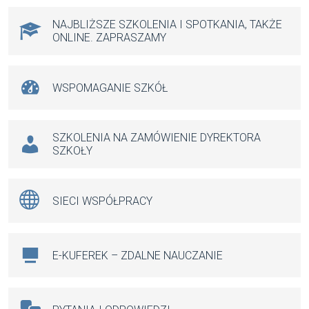
o
p
er
k
p
NAJBLIŻSZE SZKOLENIA I SPOTKANIA, TAKŻE
ONLINE. ZAPRASZAMY
WSPOMAGANIE SZKÓŁ
SZKOLENIA NA ZAMÓWIENIE DYREKTORA
SZKOŁY
SIECI WSPÓŁPRACY
E-KUFEREK – ZDALNE NAUCZANIE