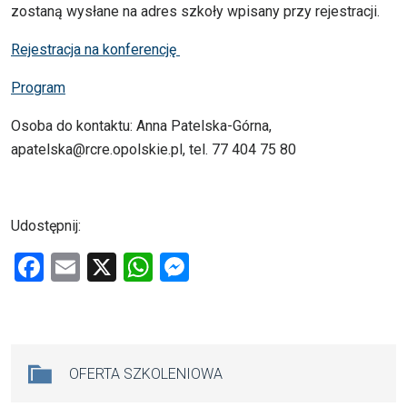
zostaną wysłane na adres szkoły wpisany przy rejestracji.
Rejestracja na konferencję
Program
Osoba do kontaktu: Anna Patelska-Górna,
apatelska@rcre.opolskie.pl, tel. 77 404 75 80
Udostępnij:
F
E
X
W
M
a
m
h
es
ce
ail
at
se
b
s
n
Na skróty
OFERTA SZKOLENIOWA
o
A
g