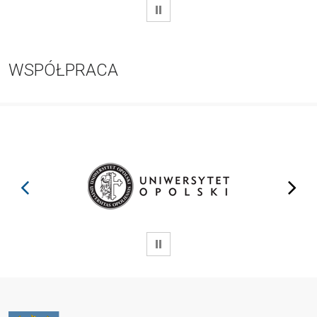
WSTRZYMAJ
WSPÓŁPRACA
prev
next
WSTRZYMAJ