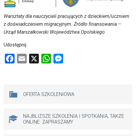
Warsztaty dla nauczycieli pracujących z dzieckiem/uczniem
z doświadczeniem migracyjnym. Źródło finansowania –
Urząd Marszałkowski Województwa Opolskiego
Udostępnij:
F
E
X
W
M
a
m
h
es
ce
ail
at
se
b
s
n
Na skróty
OFERTA SZKOLENIOWA
o
A
g
o
p
er
k
p
NAJBLIŻSZE SZKOLENIA I SPOTKANIA, TAKŻE
ONLINE. ZAPRASZAMY