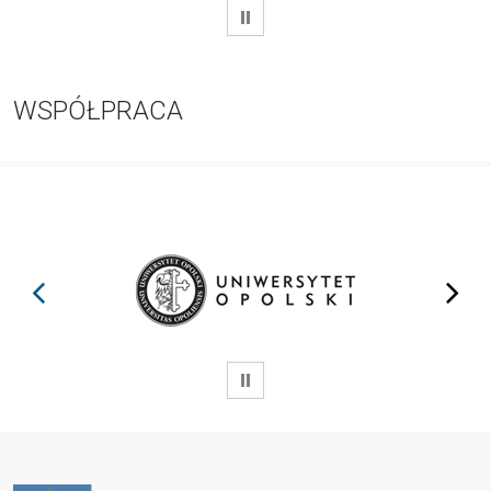
WSTRZYMAJ
WSPÓŁPRACA
prev
next
WSTRZYMAJ