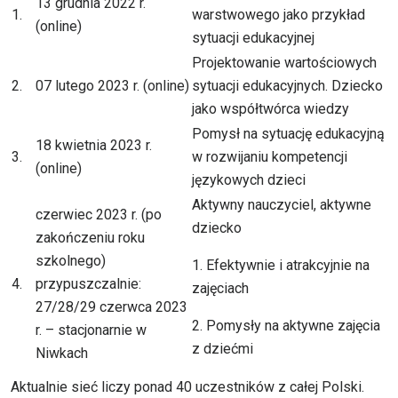
13 grudnia 2022 r.
1.
warstwowego jako przykład
(online)
sytuacji edukacyjnej
Projektowanie wartościowych
2.
07 lutego 2023 r. (online)
sytuacji edukacyjnych. Dziecko
jako współtwórca wiedzy
Pomysł na sytuację edukacyjną
18 kwietnia 2023 r.
3.
w rozwijaniu kompetencji
(online)
językowych dzieci
Aktywny nauczyciel, aktywne
czerwiec 2023 r. (po
dziecko
zakończeniu roku
szkolnego)
1. Efektywnie i atrakcyjnie na
4.
przypuszczalnie:
zajęciach
27/28/29 czerwca 2023
2. Pomysły na aktywne zajęcia
r. – stacjonarnie w
z dziećmi
Niwkach
Aktualnie sieć liczy ponad 40 uczestników z całej Polski.