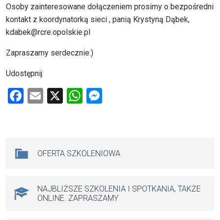
Osoby zainteresowane dołączeniem prosimy o bezpośredni
kontakt z koordynatorką sieci , panią Krystyną Dąbek,
kdabek@rcre.opolskie.pl
Zapraszamy serdecznie:)
Udostępnij:
F
E
X
W
M
a
m
h
es
ce
ail
at
se
b
s
n
Na skróty
OFERTA SZKOLENIOWA
o
A
g
o
p
er
k
p
NAJBLIŻSZE SZKOLENIA I SPOTKANIA, TAKŻE
ONLINE. ZAPRASZAMY