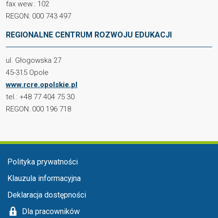
fax wew.: 102
REGON: 000 743 497
REGIONALNE CENTRUM ROZWOJU EDUKACJI
ul. Głogowska 27
45-315 Opole
www.rcre.opolskie.pl
tel.: +48 77 404 75 30
REGON: 000 196 718
Menu w stopce
Polityka prywatności
Klauzula informacyjna
Deklaracja dostępności
Dla pracowników