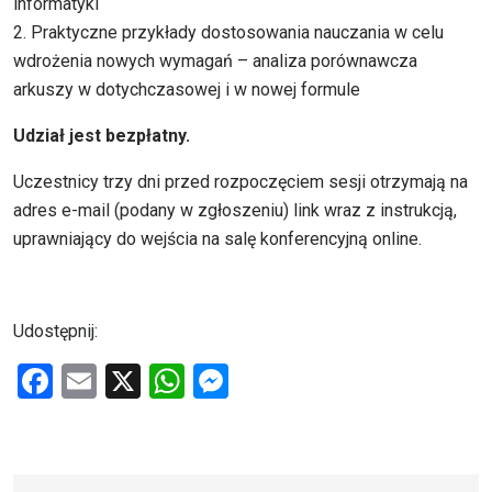
informatyki
2. Praktyczne przykłady dostosowania nauczania w celu
wdrożenia nowych wymagań – analiza porównawcza
arkuszy w dotychczasowej i w nowej formule
Udział jest bezpłatny.
Uczestnicy trzy dni przed rozpoczęciem sesji otrzymają na
adres e-mail (podany w zgłoszeniu) link wraz z instrukcją,
uprawniający do wejścia na salę konferencyjną online.
Udostępnij:
F
E
X
W
M
a
m
h
es
ce
ail
at
se
b
s
n
Na skróty