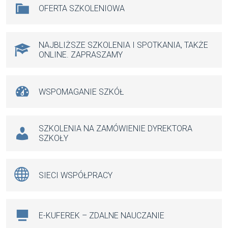
OFERTA SZKOLENIOWA
o
A
g
o
p
er
k
p
NAJBLIŻSZE SZKOLENIA I SPOTKANIA, TAKŻE
ONLINE. ZAPRASZAMY
WSPOMAGANIE SZKÓŁ
SZKOLENIA NA ZAMÓWIENIE DYREKTORA
SZKOŁY
SIECI WSPÓŁPRACY
E-KUFEREK – ZDALNE NAUCZANIE