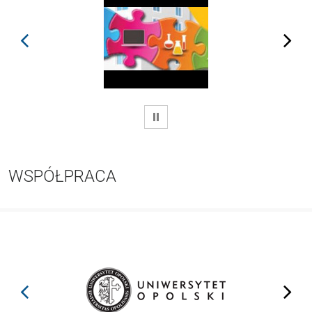
prev
next
WSTRZYMAJ
WSPÓŁPRACA
prev
next