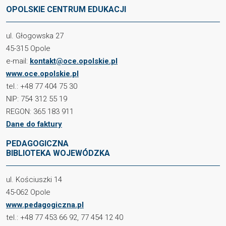
OPOLSKIE CENTRUM EDUKACJI
ul. Głogowska 27
45-315 Opole
e-mail:
kontakt@oce.opolskie.pl
www.oce.opolskie.pl
tel.: +48 77 404 75 30
NIP: 754 312 55 19
REGON: 365 183 911
Dane do faktury
PEDAGOGICZNA
BIBLIOTEKA WOJEWÓDZKA
ul. Kościuszki 14
45-062 Opole
www.pedagogiczna.pl
tel.: +48 77 453 66 92, 77 454 12 40