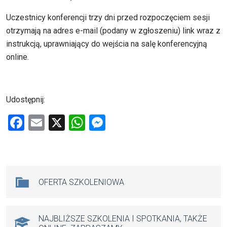
Uczestnicy konferencji trzy dni przed rozpoczęciem sesji
otrzymają na adres e-mail (podany w zgłoszeniu) link wraz z
instrukcją, uprawniający do wejścia na salę konferencyjną
online.
Udostępnij:
F
E
X
W
M
a
m
h
es
ce
ail
at
se
b
s
n
Na skróty
OFERTA SZKOLENIOWA
o
A
g
o
p
er
k
p
NAJBLIŻSZE SZKOLENIA I SPOTKANIA, TAKŻE