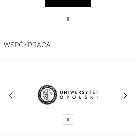
WSTRZYMAJ
WSPÓŁPRACA
prev
next
WSTRZYMAJ