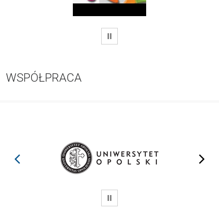
WSTRZYMAJ
WSPÓŁPRACA
prev
next
WSTRZYMAJ