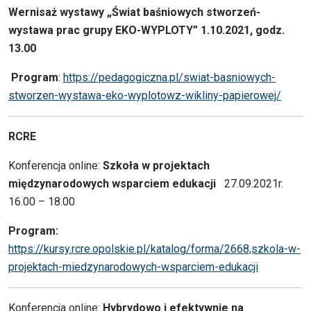
Wernisaż wystawy „Świat baśniowych stworzeń-
wystawa prac grupy EKO-WYPLOTY” 1.10.2021, godz.
13.00
Program
:
https://pedagogiczna.pl/swiat-basniowych-
stworzen-wystawa-eko-wyplotowz-wikliny-papierowej/
RCRE
Konferencja online:
Szkoła w projektach
międzynarodowych wsparciem edukacji
27.09.2021r.
16.00 – 18.00
Program:
https://kursy.rcre.opolskie.pl/katalog/forma/2668,szkola-w-
projektach-miedzynarodowych-wsparciem-edukacji
Konferencja online:
Hybrydowo i efektywnie na