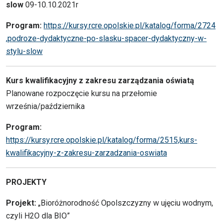
slow
09-10.10.2021r
Program:
https://kursy.rcre.opolskie.pl/katalog/forma/2724
,podroze-dydaktyczne-po-slasku-spacer-dydaktyczny-w-
stylu-slow
Kurs kwalifikacyjny z zakresu zarządzania oświatą
Planowane rozpoczęcie kursu na przełomie
września/października
Program:
https://kursy.rcre.opolskie.pl/katalog/forma/2515,kurs-
kwalifikacyjny-z-zakresu-zarzadzania-oswiata
PROJEKTY
Projekt:
„Bioróżnorodność Opolszczyzny w ujęciu wodnym,
czyli H2O dla BIO”