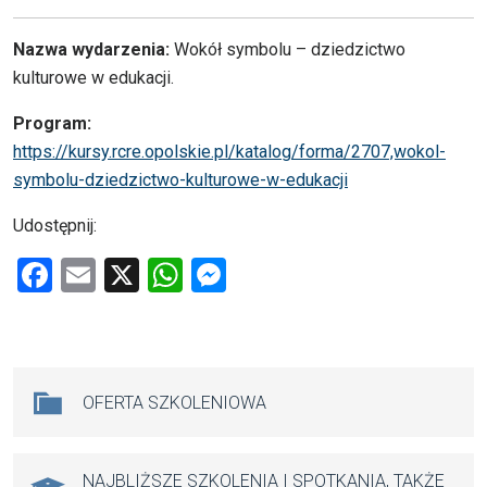
Nazwa wydarzenia:
Wokół symbolu – dziedzictwo
kulturowe w edukacji.
Program:
https://kursy.rcre.opolskie.pl/katalog/forma/2707,wokol-
symbolu-dziedzictwo-kulturowe-w-edukacji
Udostępnij:
F
E
X
W
M
a
m
h
es
ce
ail
at
se
b
s
n
Na skróty
OFERTA SZKOLENIOWA
o
A
g
o
p
er
k
p
NAJBLIŻSZE SZKOLENIA I SPOTKANIA, TAKŻE