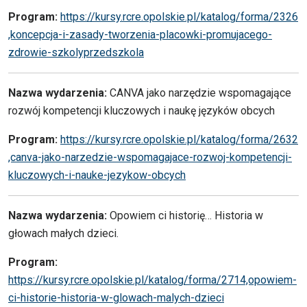
Program:
https://kursy.rcre.opolskie.pl/katalog/forma/2326
,koncepcja-i-zasady-tworzenia-placowki-promujacego-
zdrowie-szkolyprzedszkola
Nazwa wydarzenia:
CANVA jako narzędzie wspomagające
rozwój kompetencji kluczowych i naukę języków obcych
Program:
https://kursy.rcre.opolskie.pl/katalog/forma/2632
,canva-jako-narzedzie-wspomagajace-rozwoj-kompetencji-
kluczowych-i-nauke-jezykow-obcych
Nazwa wydarzenia:
Opowiem ci historię… Historia w
głowach małych dzieci.
Program
:
https://kursy.rcre.opolskie.pl/katalog/forma/2714,opowiem-
ci-historie-historia-w-glowach-malych-dzieci