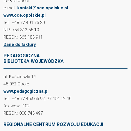
45-315 Opole
e-mail:
kontakt@oce.opolskie.pl
www.oce.opolskie.pl
tel.: +48 77 404 75 30
NIP: 754 312 55 19
REGON: 365 183 911
Dane do faktury
PEDAGOGICZNA
BIBLIOTEKA WOJEWÓDZKA
ul. Kościuszki 14
45-062 Opole
www.pedagogiczna.pl
tel.: +48 77 453 66 92, 77 454 12 40
fax wew.: 102
REGON: 000 743 497
REGIONALNE CENTRUM ROZWOJU EDUKACJI