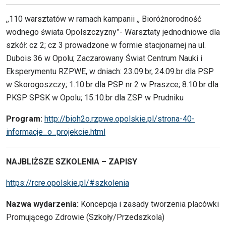
,,110 warsztatów w ramach kampanii ,, Bioróżnorodność
wodnego świata Opolszczyzny”- Warsztaty jednodniowe dla
szkół: cz 2; cz 3 prowadzone w formie stacjonarnej na ul.
Dubois 36 w Opolu; Zaczarowany Świat Centrum Nauki i
Eksperymentu RZPWE, w dniach: 23.09.br, 24.09.br dla PSP
w Skorogoszczy; 1.10.br dla PSP nr 2 w Praszce; 8.10.br dla
PKSP SPSK w Opolu; 15.10.br dla ZSP w Prudniku
Program:
http://bioh2o.rzpwe.opolskie.pl/strona-40-
informacje_o_projekcie.html
NAJBLIŻSZE SZKOLENIA – ZAPISY
https://rcre.opolskie.pl/#szkolenia
Nazwa wydarzenia:
Koncepcja i zasady tworzenia placówki
Promującego Zdrowie (Szkoły/Przedszkola)