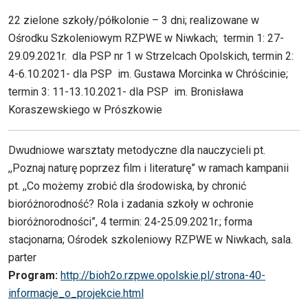
22 zielone szkoły/półkolonie – 3 dni; realizowane w
Ośrodku Szkoleniowym RZPWE w Niwkach; termin 1: 27-
29.09.2021r. dla PSP nr 1 w Strzelcach Opolskich, termin 2:
4-6.10.2021- dla PSP im. Gustawa Morcinka w Chróścinie;
termin 3: 11-13.10.2021- dla PSP im. Bronisława
Koraszewskiego w Prószkowie
Dwudniowe warsztaty metodyczne dla nauczycieli pt.
,,Poznaj naturę poprzez film i literaturę” w ramach kampanii
pt. ,,Co możemy zrobić dla środowiska, by chronić
bioróżnorodność? Rola i zadania szkoły w ochronie
bioróżnorodności”, 4 termin: 24-25.09.2021r.; forma
stacjonarna; Ośrodek szkoleniowy RZPWE w Niwkach, sala.
parter
Program:
http://bioh2o.rzpwe.opolskie.pl/strona-40-
informacje_o_projekcie.html