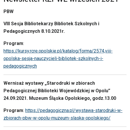
PBW
VIII Sesja Bibliotekarzy Bibliotek Szkolnych i
Pedagogicznych 8.10.2021r.
Program
:
https://kursy.rcre.opolskie.pl/katalog/forma/2574,viii-
opolska-sesja-nauczycieli-bibliotek-szkolnych-i-
pedagogicznych
Wernisaż wystawy „Starodruki w zbiorach
Pedagogicznej Biblioteki Wojewódzkiej w Opolu”
24.09.2021. Muzeum Śląska Opolskiego, godz.13.00
Program
:
https://pedagogiczna.pl/wystawa-starodruki-w-
zbiorach-pbw-w-opolu-muzeum-slaska-opolskiego/