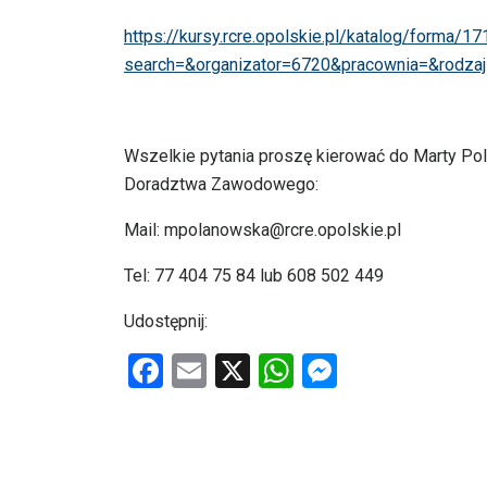
https://kursy.rcre.opolskie.pl/katalog/forma/17
search=&organizator=6720&pracownia=&rodza
Wszelkie pytania proszę kierować do Marty Po
Doradztwa Zawodowego:
Mail: mpolanowska@rcre.opolskie.pl
Tel: 77 404 75 84 lub 608 502 449
Udostępnij:
F
E
X
W
M
a
m
h
es
ce
ail
at
se
b
s
n