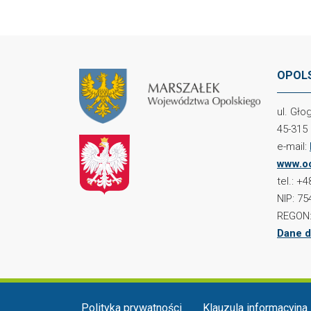
OPOLS
ul. Gł
45-315
e-mail:
www.oc
tel.: +
NIP: 75
REGON:
Dane d
Menu w stopce
Polityka prywatności
Klauzula informacyjna