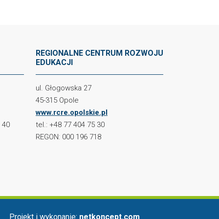
REGIONALNE CENTRUM ROZWOJU
EDUKACJI
ul. Głogowska 27
45-315 Opole
www.rcre.opolskie.pl
2 40
tel.: +48 77 404 75 30
REGON: 000 196 718
Projekt i wykonanie:
netkoncept.com