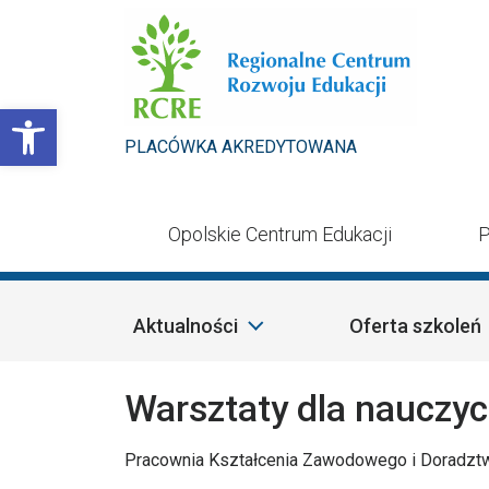
Przejdź do treści
Otwórz pasek narzędzi
PLACÓWKA AKREDYTOWANA
Opolskie Centrum Edukacji
P
Aktualności
Oferta szkoleń
Warsztaty dla nauczy
Pracownia Kształcenia Zawodowego i Doradzt