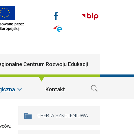
Nasze media społecz
Facebook
n
egionalne Centrum Rozwoju Edukacji
giczna
Kontakt
Na skróty
OFERTA SZKOLENIOWA
wców.