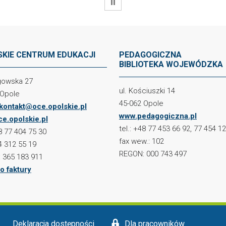
WSTRZYMAJ
KIE CENTRUM EDUKACJI
PEDAGOGICZNA
BIBLIOTEKA WOJEWÓDZKA
ogowska 27
ul. Kościuszki 14
 Opole
45-062 Opole
kontakt@oce.opolskie.pl
www.pedagogiczna.pl
e.opolskie.pl
tel.: +48 77 453 66 92, 77 454 1
48 77 404 75 30
fax wew.: 102
4 312 55 19
REGON: 000 743 497
 365 183 911
o faktury
Deklaracja dostępności
Dla pracowników