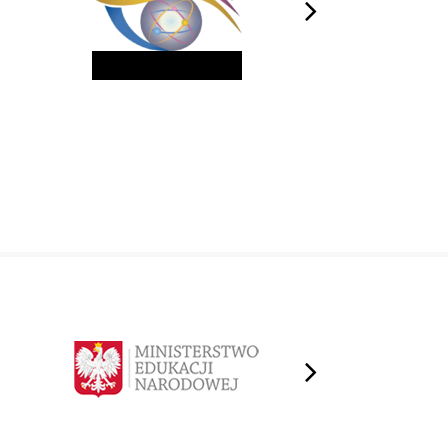
next
next