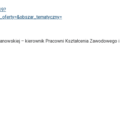
19?
j_oferty=&obszar_tematyczny=
lanowskiej – kierownik Pracowni Kształcenia Zawodowego i