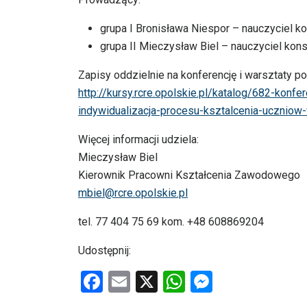
grupa I Bronisława Niespor – nauczyciel k
grupa II Mieczysław Biel – nauczyciel kon
Zapisy oddzielnie na konferencję i warsztaty 
http://kursy.rcre.opolskie.pl/katalog/682-kon
indywidualizacja-procesu-ksztalcenia-ucznio
Więcej informacji udziela:
Mieczysław Biel
Kierownik Pracowni Kształcenia Zawodowego
mbiel@rcre.opolskie.pl
tel. 77 404 75 69 kom. +48 608869204
Udostępnij:
F
E
X
W
M
a
m
h
es