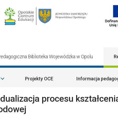
Main Navigatio
edagogiczna Biblioteka Wojewódzka w Opolu
R
Projekty OCE
Informacja pedago
idualizacja procesu kształceni
odowej