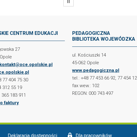
WSTRZYMAJ
KIE CENTRUM EDUKACJI
PEDAGOGICZNA
BIBLIOTEKA WOJEWÓDZKA
ogowska 27
ul. Kościuszki 14
 Opole
45-062 Opole
kontakt@oce.opolskie.pl
www.pedagogiczna.pl
e.opolskie.pl
tel.: +48 77 453 66 92, 77 454 1
48 77 404 75 30
fax wew.: 102
4 312 55 19
REGON: 000 743 497
 365 183 911
o faktury
Deklaracja dostępności
Dla pracowników