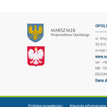
OPOLS
ul. Gł
45-315
e-mail:
www.oc
tel.: +
NIP: 75
REGON:
Dane d
Menu w stopce
Polityka prywatności
Klauzula informacyjna