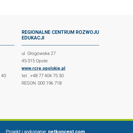
REGIONALNE CENTRUM ROZWOJU
EDUKACJI
ul. Głogowska 27
45-315 Opole
www.rcre.opolskie.pl
2 40
tel.: +48 77 404 75 30
REGON: 000 196 718
Projekt i wykonanie:
netkoncept.com