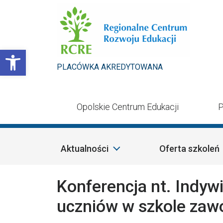
Przejdź do treści
Otwórz pasek narzędzi
PLACÓWKA AKREDYTOWANA
Opolskie Centrum Edukacji
P
Aktualności
Oferta szkoleń
Konferencja nt. Indyw
uczniów w szkole zaw